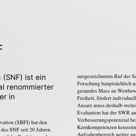
F
ausgezeichneten Ruf der S
(SNF) ist ein
Forschung hauptsächlich n
nal renommierter
gesundes Mass an Wettbewe
er in
Freiheit, fördert individuel
Ansatz muss deshalb weite
Evaluation hat der SWR auc
Verbesserungspotenzial bes
ovation (SBFI) hat den
Kernkompetenzen konzentri
 des SNF seit 20 Jahren
Aufgabenbereich weiter au