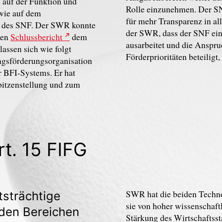
e auf der Funktion und
Rolle einzunehmen. Der SN
wie auf dem
für mehr Transparenz in a
en des SNF. Der SWR konnte
der SWR, dass der SNF eine
nen
Schlussbericht
dem
ausarbeitet und die Anspru
assen sich wie folgt
Förderprioritäten beteilig
ngsförderungsorganisation
r BFI-Systems. Er hat
Spitzenstellung und zum
t. 15 FIFG
SWR hat die beiden Techno
tsträchtige
sie von hoher wissenschaft
den Bereichen
Stärkung des Wirtschaftss