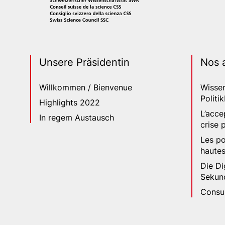
Unsere Präsidentin
Nos 
Willkommen / Bienvenue
Wissen
Politi
Highlights 2022
L’acce
In regem Austausch
crise 
Les po
hautes
Die Di
Sekund
Consul