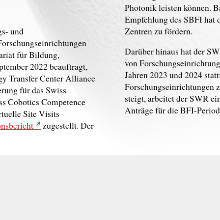
Photonik leisten können. 
Empfehlung des SBFI hat d
gs- und
Zentren zu fördern.
 Forschungseinrichtungen
Darüber hinaus hat der SW
riat für Bildung,
von Forschungseinrichtunge
tember 2022 beauftragt,
Jahren 2023 und 2024 statt
 Transfer Center Alliance
Forschungseinrichtungen 
erung für das Swiss
steigt, arbeitet der SWR e
iss Cobotics Competence
Anträge für die BFI-Perio
uelle Site Visits
onsbericht
zugestellt. Der