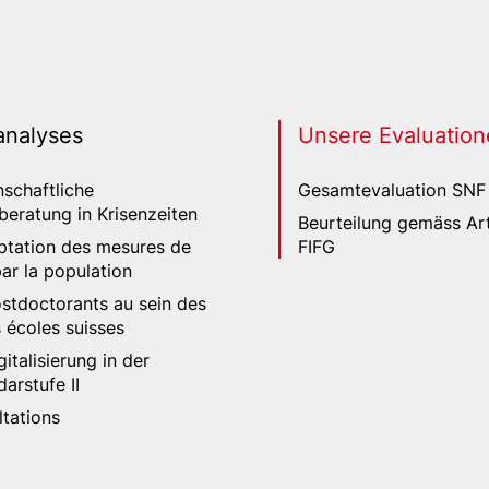
analyses
Unsere Evaluation
schaftliche
Gesamtevaluation SNF
kberatung in Krisenzeiten
Beurteilung gemäss Art
ptation des mesures de
FIFG
par la population
stdoctorants au sein des
 écoles suisses
gitalisierung in der
arstufe II
tations